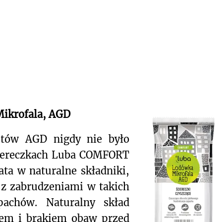
Mikrofala, AGD
zętów AGD nigdy nie było
ciereczkach Luba COMFORT
ta w naturalne składniki,
 z zabrudzeniami w takich
apachów. Naturalny skład
wem i brakiem obaw przed