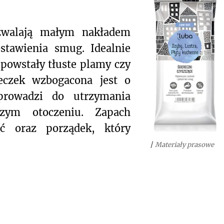
zwalają małym nakładem
stawienia smug. Idealnie
 powstały tłuste plamy czy
reczek wzbogacona jest o
 prowadzi do utrzymania
szym otoczeniu. Zapach
ość oraz porządek, który
/
Materiały prasowe