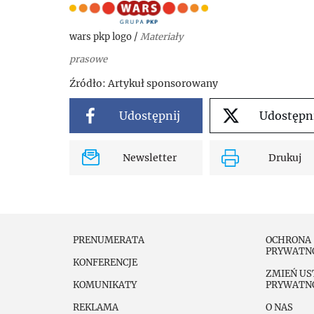
wars pkp logo
/
Materiały
prasowe
Źródło:
Artykuł sponsorowany
Udostępnij
Udostępn
Newsletter
Drukuj
PRENUMERATA
OCHRONA
PRYWATN
KONFERENCJE
ZMIEŃ US
KOMUNIKATY
PRYWATN
REKLAMA
O NAS