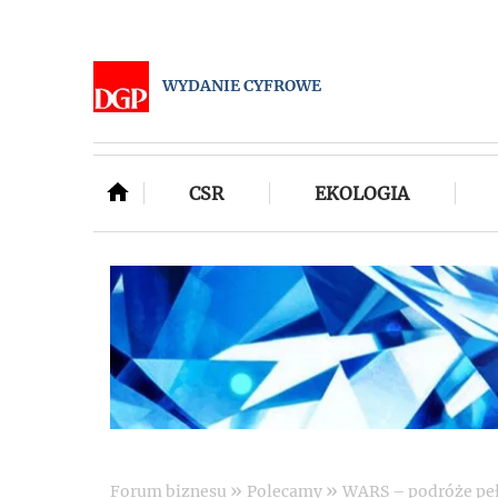
WYDANIE CYFROWE
CSR
EKOLOGIA
»
»
Forum biznesu
Polecamy
WARS – podróże pe