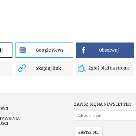
ij
Google News
Obserwuj
Skopiuj link
Zgłoś błąd na stronie
ZAPISZ SIĘ NA NEWSLETTER
OŚCI
TAWIENIA
OŚCI