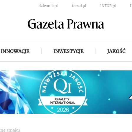
dziennik.pl
forsal.pl
INFOR.pl
INNOWACJE
INWESTYCJE
JAKOŚĆ
łne smaku