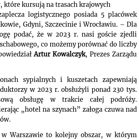
, które kursują na trasach krajowych
aplecza logistycznego posiada 5 placówek
owie, Gdyni, Szczecinie i Wrocławiu. – Dla
mogę podać, że w 2023 r. nasi goście zjedli
ta schabowego, co możemy porównać do liczby
powiedział
Artur Kowalczyk
, Prezes Zarządu
nach sypialnych i kuszetach zapewniają
duktorzy w 2023 r. obsłużyli ponad 230 tys.
sową obsługę w trakcie całej podróży.
ierając „hotel na szynach” załoga czuwa nad
rów.
ne w Warszawie to kolejny obszar, w którym