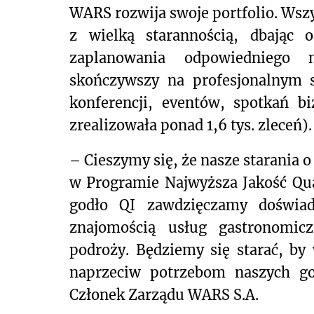
WARS rozwija swoje portfolio. Wszy
z wielką starannością, dbając 
zaplanowania odpowiedniego m
skończywszy na profesjonalnym 
konferencji, eventów, spotkań b
zrealizowała ponad 1,6 tys. zleceń)
– Cieszymy się, że nasze starania o
w Programie Najwyższa Jakość Qual
godło QI zawdzięczamy doświad
znajomością usług gastronomic
podroży. Będziemy się starać, by 
naprzeciw potrzebom naszych go
Członek Zarządu WARS S.A.