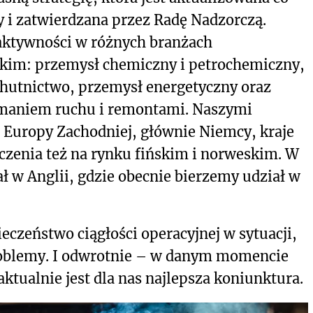
y i zatwierdzana przez Radę Nadzorczą.
 aktywności w różnych branżach
tkim: przemysł chemiczny i petrochemiczny,
utnictwo, przemysł energetyczny oraz
ymaniem ruchu i remontami. Naszymi
e Europy Zachodniej, głównie Niemcy, kraje
zenia też na rynku fińskim i norweskim. W
 w Anglii, gdzie obecnie bierzemy udział w
eczeństwo ciągłości operacyjnej w sytuacji,
 problemy. I odwrotnie – w danym momencie
ktualnie jest dla nas najlepsza koniunktura.