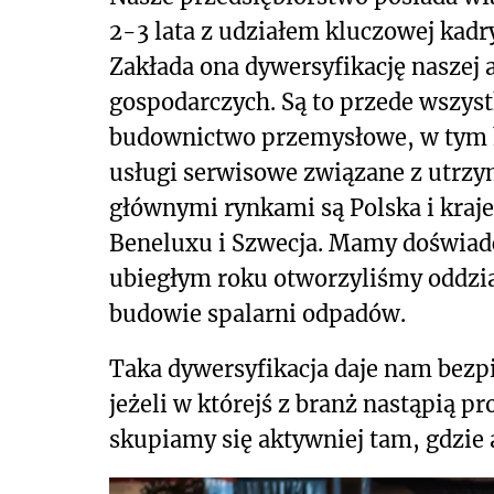
2-3 lata z udziałem kluczowej kadr
Zakłada ona dywersyfikację naszej
gospodarczych. Są to przede wszys
budownictwo przemysłowe, w tym h
usługi serwisowe związane z utrz
głównymi rynkami są Polska i kraj
Beneluxu i Szwecja. Mamy doświadc
ubiegłym roku otworzyliśmy oddział
budowie spalarni odpadów.
Taka dywersyfikacja daje nam bezpi
jeżeli w którejś z branż nastąpią
skupiamy się aktywniej tam, gdzie a