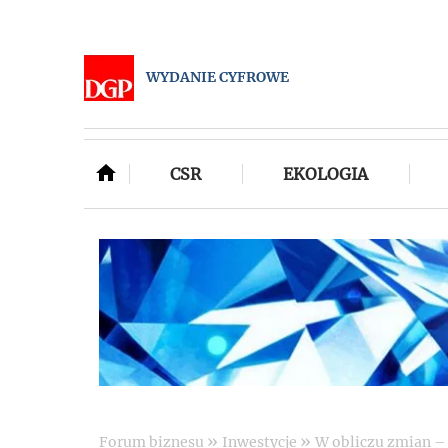
WYDANIE CYFROWE
CSR
EKOLOGIA
»
»
Forum biznesu
Inwestycje
W obliczu zmian –