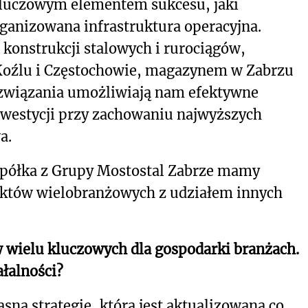
Kluczowym elementem sukcesu, jaki
rganizowana infrastruktura operacyjna.
nstrukcji stalowych i rurociągów,
Koźlu i Częstochowie, magazynem w Zabrzu
rozwiązania umożliwiają nam efektywne
 inwestycji przy zachowaniu najwyższych
a.
 spółka z Grupy Mostostal Zabrze mamy
jektów wielobranżowych z udziałem innych
 wielu kluczowych dla gospodarki branżach.
ałalności?
sną strategię, która jest aktualizowana co