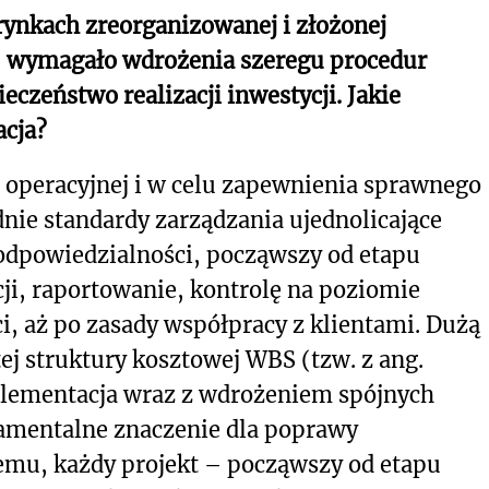
ynkach zreorganizowanej i złożonej
ka, wymagało wdrożenia szeregu procedur
czeństwo realizacji inwestycji. Jakie
acja?
 operacyjnej i w celu zapewnienia sprawnego
ie standardy zarządzania ujednolicające
 odpowiedzialności, począwszy od etapu
acji, raportowanie, kontrolę na poziomie
 aż po zasady współpracy z klientami. Dużą
j struktury kosztowej WBS (tzw. z ang.
plementacja wraz z wdrożeniem spójnych
damentalne znaczenie dla poprawy
temu, każdy projekt – począwszy od etapu