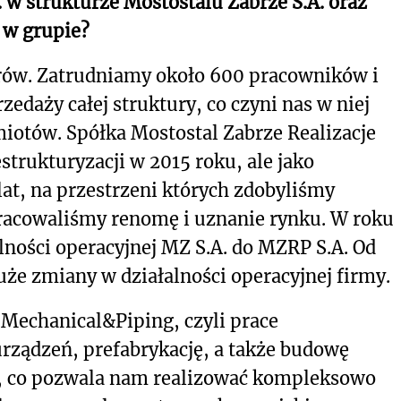
 w strukturze Mostostalu Zabrze S.A. oraz
i w grupie?
larów. Zatrudniamy około 600 pracowników i
daży całej struktury, co czyni nas w niej
otów. Spółka Mostostal Zabrze Realizacje
trukturyzacji w 2015 roku, ale jako
lat, na przestrzeni których zdobyliśmy
racowaliśmy renomę i uznanie rynku. W roku
alności operacyjnej MZ S.A. do MZRP S.A. Od
uże zmiany w działalności operacyjnej firmy.
. Mechanical&Piping, czyli prace
ządzeń, prefabrykację, a także budowę
w, co pozwala nam realizować kompleksowo