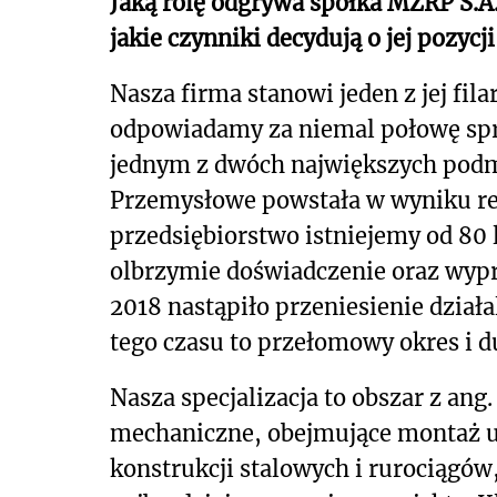
Jaką rolę odgrywa spółka MZRP S.A.
jakie czynniki decydują o jej pozycj
Nasza firma stanowi jeden z jej fi
odpowiadamy za niemal połowę sprze
jednym z dwóch największych podmi
Przemysłowe powstała w wyniku res
przedsiębiorstwo istniejemy od 80 
olbrzymie doświadczenie oraz wyp
2018 nastąpiło przeniesienie dział
tego czasu to przełomowy okres i d
Nasza specjalizacja to obszar z ang
mechaniczne, obejmujące montaż ur
konstrukcji stalowych i rurociągó