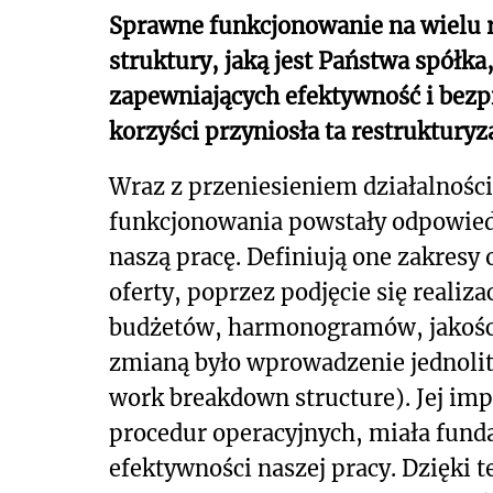
Sprawne funkcjonowanie na wielu r
struktury, jaką jest Państwa spół
zapewniających efektywność i bezpie
korzyści przyniosła ta restrukturyz
Wraz z przeniesieniem działalności
funkcjonowania powstały odpowiedn
naszą pracę. Definiują one zakresy
oferty, poprzez podjęcie się realiz
budżetów, harmonogramów, jakości,
zmianą było wprowadzenie jednolite
work breakdown structure). Jej im
procedur operacyjnych, miała fun
efektywności naszej pracy. Dzięki 